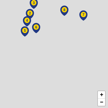
3
8
2
7
4
6
5
+
−