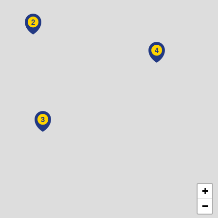
2
4
3
+
−