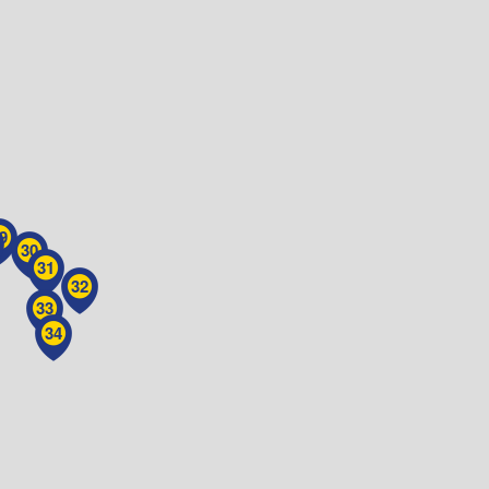
9
30
31
32
33
34