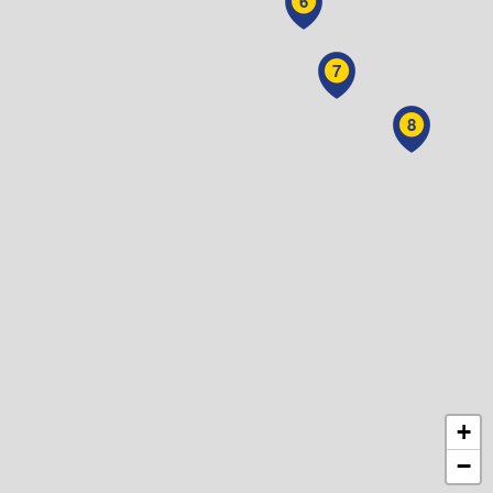
6
7
8
+
−