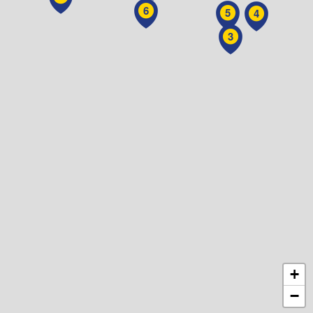
6
5
4
3
+
−