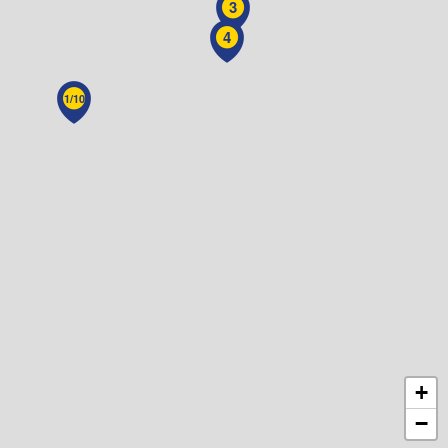
3
4
1/10
+
−