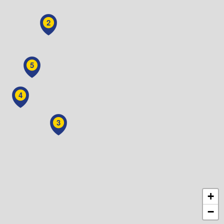
2
5
4
3
+
−