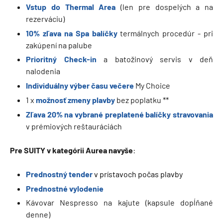
Vstup do Thermal Area
(len pre dospelých a na
rezerváciu)
10% zľava na Spa balíčky
termálnych procedúr - pri
zakúpení na palube
Prioritný Check-in
a batožinový servis v deň
nalodenia
Individuálny výber času večere
My Choice
1 x
možnosť zmeny plavby
bez poplatku **
Zľava 20% na vybrané preplatené balíčky stravovania
v prémiových reštauráciách
Pre SUITY v kategórii Aurea navyše
:
Prednostný tender
v prístavoch počas plavby
Prednostné
vylodenie
Kávovar Nespresso na kajute (kapsule dopĺňané
denne)