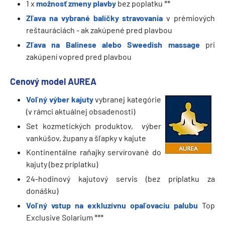
1 x
možnosť zmeny plavby
bez poplatku **
Zľava na vybrané balíčky stravovania
v prémiových
reštauráciách - ak zakúpené pred plavbou
Zľava na Balinese alebo Sweedish massage
pri
zakúpení vopred pred plavbou
Cenový model AUREA
Voľný výber kajuty
vybranej kategórie
(v rámci aktuálnej obsadenosti)
Set kozmetických produktov, výber
vankúšov, župany a šľapky v kajute
Kontinentálne raňajky servírované do
kajuty (bez príplatku)
24-hodinový kajutový servis (bez príplatku za
donášku)
Voľný vstup na exkluzívnu opaľovaciu palubu
Top
Exclusive Solarium ***