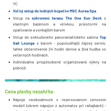
YC
Voľný vstup do lodných kúpeľov MSC Aurea Spa
Vstup na
súkromnú terasu The One Sun Deck
s
vlastným bazénom a vírivkou, priestormi na
opaľovanie a vonkajším barom
Vstup do exkluzívneho panoramatického salóna
Top
Sail Lounge
s barom - popoludňajší čajový servis,
ľahké občerstvenie 24 hodín denne a živá hudba vo
večerných hodinách.
Individuálne prispôsobené organizované výlety na
pobreží
Cena plavby nezahŕňa:
Nápoje neobsiahnuté v rezervovanom cenovom
modeli (okrem nápojov z automatov pri raňajkách) -