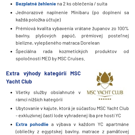
Bezplatné žehlenie
na 2 ks oblečenia / suita
Jednorazové naplnenie Minibaru (po doplnení sa
každá položka účtuje)
Prémiová kvalita vybavenia vrátane županov zo 100%
bavlny, plyšových papúč, prémiovej posteľnej
bielizne, vylepšeného matraca Dorelean
Špeciálna rada kozmetických produktov od
spoločnosti MED by MSC Cruises.
Extra výhody kategórií MSC
Yacht Club
Všetky služby obsiahnuté v
rámci nižších kategórií
Ubytovanie v kajute, ktorá je súčasťou MSC Yacht Club
- exkluzívnej časti lode vyhradenej iba pre hostí YC
Extra pohodlie
a výbava v každom YC apartmáne
(obliečky z egyptskej bavlny, matrace z pamäťovej