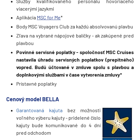
Služby kvalifikovaného personálu hovoriaceho
viacerými jazykmi
Aplikácia
MSC for Me
*
Body MSC Voyagers Club za každú absolvovanú plavbu
Zľava na vybrané nápojové balíčky - ak zakúpené pred
plavbou
Povinné servisné poplatky - sp
oločnosť MSC Cruises
nastavila úhradu servisných poplatkov (prepitného)
vopred. Budú účtované v zmluve spolu s plavbou a
doplnkovými službami v čase vytvorenia zmluvy*
Prístavné poplatky
Cenový model BELLA
Garantovaná kajuta
bez možnosti
voľného výberu kajuty - pridelené číslo
kajuty bude komunikované do 4 dní
pred odchodom