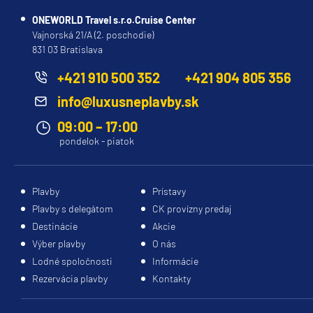
ONEWORLD Travel s.r.o.Cruise Center
Vajnorská 21/A (2. poschodie)
831 03 Bratislava
+421 910 500 352
+421 904 805 356
info@luxusneplavby.sk
09:00 – 17:00
pondelok - piatok
Plavby
Prístavy
Plavby s delegátom
CK provízny predaj
Destinácie
Akcie
Výber plavby
O nás
Lodné spoločnosti
Informácie
Rezervácia plavby
Kontakty