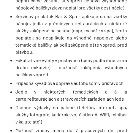
odporúčame zakúpiť si vopred cenovo zvýhodnené
nápojové balíčky (zľava neplatí pre všetky destinácie)
Servisný príplatok Bar & Spa - aplikuje sa na všetky
nápoje, jedla v prémiových reštauráciách a niektoré
služby zakúpené na palube (napr. masáže v spa). Tento
poplatok sa neaplikuje na výhodné nápojové alebo
tematické balíčky, ak boli zakúpené ešte vopred, pred
plavbou.
Fakultatívne výlety v prístavoch (ceny podľa itinerára a
druhu exkurzie) - možnosť zakúpenia výhodných
balíčkov vopred
Prípadná kyvadlová doprava autobusom v prístavoch
Jedlo v niektorých tematických a à la
carte reštauráciách a stravovacích zariadeniach lode
Osobné výdavky na palube (telefón, internet, spa,
služby fotografa, kaderníctvo, čistiareň, WiFi, minibar
v kajute atď.)
Možnosť zmeny mena do 7 pracovných dní pred