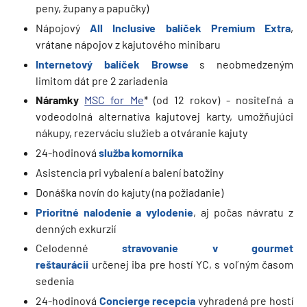
peny, župany a papučky)
Nápojový
All Inclusive balíček Premium Extra
,
vrátane nápojov z kajutového minibaru
Internetový balíček Browse
s neobmedzeným
limitom dát pre 2 zariadenia
Náramky
MSC for Me
* (od 12 rokov) - nositeľná a
vodeodolná alternatíva kajutovej karty, umožňujúci
nákupy, rezerváciu služieb a otváranie kajuty
24-hodinová
služba komorníka
Asistencia pri vybalení a balení batožiny
Donáška novín do kajuty (na požiadanie)
Prioritné nalodenie a vylodenie
, aj počas návratu z
denných exkurzií
Celodenné
stravovanie v gourmet
reštaurácii
určenej iba pre hostí YC, s voľným časom
sedenia
24-hodinová
Concierge recepcia
vyhradená pre hostí