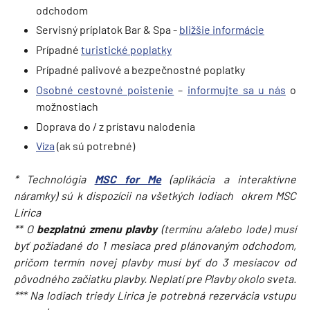
odchodom
Servisný príplatok Bar & Spa -
bližšie informácie
Prípadné
turistické poplatky
Prípadné palivové a bezpečnostné poplatky
Osobné cestovné poistenie
–
informujte sa u nás
o
možnostiach
Doprava do / z prístavu nalodenia
Víza
(ak sú potrebné)
* Technológia
MSC for Me
(aplikácia a interaktívne
náramky) sú k dispozícii na všetkých lodiach okrem MSC
Lirica
** O
bezplatnú zmenu plavby
(termínu a/alebo lode) musí
byť požiadané do 1 mesiaca pred plánovaným odchodom,
pričom termín novej plavby musí byť do 3 mesiacov od
pôvodného začiatku plavby. Neplatí pre Plavby okolo sveta.
*** Na lodiach triedy Lirica je potrebná rezervácia vstupu