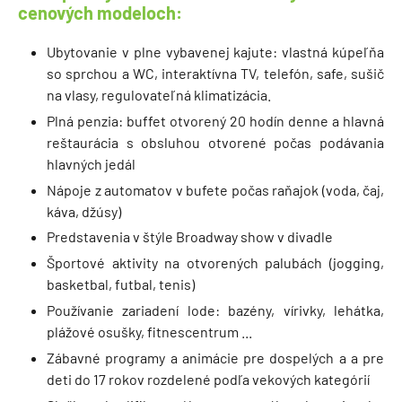
cenových modeloch:
Ubytovanie v plne vybavenej kajute: vlastná kúpeľňa
so sprchou a WC, interaktívna TV, telefón, safe, sušič
na vlasy, regulovateľná klimatizácia.
Plná penzia: buffet otvorený 20 hodín denne a hlavná
reštaurácia s obsluhou otvorené počas podávania
hlavných jedál
Nápoje z automatov v bufete počas raňajok (voda, čaj,
káva, džúsy)
Predstavenia v štýle Broadway show v divadle
Športové aktivity na otvorených palubách (jogging,
basketbal, futbal, tenis)
Používanie zariadení lode: bazény, vírivky, lehátka,
plážové osušky, fitnescentrum ...
Zábavné programy a animácie pre dospelých a a pre
deti do 17 rokov rozdelené podľa vekových kategórií