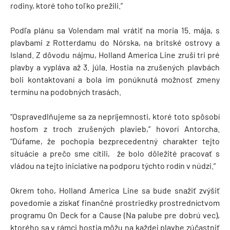
rodiny, ktoré toho toľko prežili.”
Podľa plánu sa Volendam mal vrátiť na moria 15. mája, s
plavbami z Rotterdamu do Nórska, na britské ostrovy a
Island. Z dôvodu nájmu, Holland America Line zruší tri pré
plavby a vypláva až 3. júla. Hostia na zrušených plavbách
boli kontaktovaní a bola im ponúknutá možnosť zmeny
termínu na podobných trasách.
“Ospravedlňujeme sa za nepríjemnosti, ktoré toto spôsobí
hosťom z troch zrušených plavieb,” hovorí Antorcha.
“Dúfame, že pochopia bezprecedentný charakter tejto
situácie a prečo sme cítili, že bolo dôležité pracovať s
vládou na tejto iniciatíve na podporu týchto rodín v núdzi.”
Okrem toho, Holland America Line sa bude snažiť zvýšiť
povedomie a získať finančné prostriedky prostredníctvom
programu On Deck for a Cause (Na palube pre dobrú vec),
ktorého sa v rámci hostia môžu na každej plavbe zúčastniť