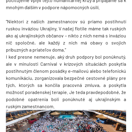
pociťujeme vplyv tejto humanitárnej krízy a pripájame sa k
mnohým ďalším v podpore nápomocných úsilí.
“Niektorí z našich zamestnancov sú priamo postihnutí
ruskou inváziou Ukrajiny. V našej flotile máme tak ruských
ako aj ukrajinských občanov – nikto z nich nemá s inváziou
nič spoločné, ale každý z nich má obavy o svojich
príbuzných a priateľov doma.”
I keď presne nemenuje, aký druh podpory bol ponúknutý,
ale v minulosti Carnival v krízových situáciách poskytla
postihnutým členom posádky e-mailovú alebo telefonickú
komunikáciu, zorganizovala bezpečné cestovné plány pre
tých, ktorých sa končila pracovná zmluva, a poskytla
možnosť poradenskej terapie. Je teda pravdepodobné, že
podobné opatrenia boli ponúknuté aj ukrajinským a
ruským zamestnancom.