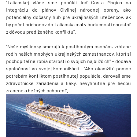
“Talianskej vláde sme ponúkli loď Costa Magica na
integráciu do plánov Civilnej národnej obrany, ako
potenciálny dočasný hub pre ukrajinských utečencov, ak
by počet príchodov do Talianska mal v budúcnosti narastať
z dôvodu predĺženého konfliktu".
“Naše myšlienky smerujú k postihnutým osobám, vrátane
rodín našich mnohých ukrajinských zamestnancov, ktorí si
pochopiteľne robia starosti o svojich najbližších" – dodáva
spoločnosť vo svojej komunikácii – "Ako okamžitú pomoc
potrebám konfliktom postihnutej populácie, darovali sme
zdravotnícke zariadenia a lieky, nevyhnutné pre liečbu
zranené a bežných ochorení”.