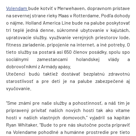
Volendam
bude kotviť v Merwehaven, dopravnom prístave
na severnej strane rieky Maas v Rotterdame. Podľa dohody
o nájme, Holland America Line bude na palube poskytovať
tri teplé jedná denne, súkromné ubytovanie v kajutách,
upratovacie služby, využívanie verejných priestorov lode,
fitness zariadenie, pripojenie na internet, a iné potreby. O
tieto služby sa postará asi 650 členov posádky. spolu spo
sociálnymi zamestancami holandskej vlády a
dobrovoľníkmi z Armády apásy.
Utečenci budú taktiež dostávať bezplatnú zdravotnú
starostlivosť a pre deti je na palube zabezpečené aj
vyučovanie.
“Sme známi pre naše služby a pohostinnosť, a náš tím je
pripravený privítať našich nových hostí tak ako vítame
hostí v našich vlastných domovoch,” vyjadril sa kapitán
Ryan Whitaker. “Bude to pre nás skutočne pocta pripraviť
na Volendame pohodlné a humánne prostredie pre tieto