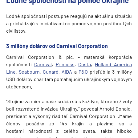
Lodné spoločnosti na pomoc Ukrajine
Lodné spoločnosti postupne reagujú na aktuálnu situáciu
a prichádzajú s iniciatívami na pomoc vojnou postihnutých
civilistov.
3 milióny dolárov od Carnival Corporation
Carnival Corporation & plc. - materská korporácia
spoločností
Carnival
,
Princess
,
Costa
,
Holland America
Line
,
Seabourn
,
Cunard
,
AIDA
a
P&O
prisľúbila 3 milióny
USD dolárov charitám pomáhajúcim ukrajinským vojnovým
utečencom.
“Stojíme za mier a naše srdcia sú s každým, ktorého životy
boli rozvrátené inváziou Ukrajiny,“ povedal Arnold Donald,
prezident a výkonný riaditeľ Carnival Corporation. „Máme
členov posádky zo 145 krajín a plavíme sa s
hosťami národností z celého sveta, takže hlboko