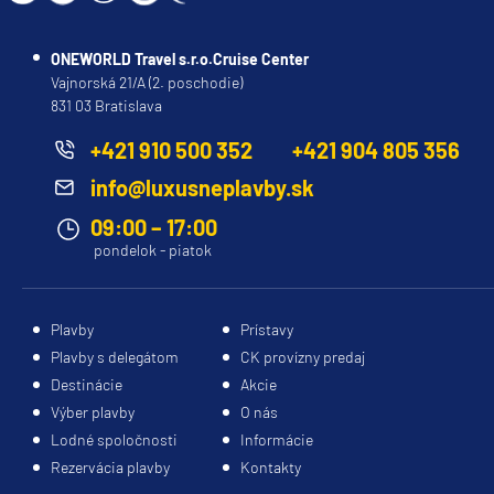
ONEWORLD Travel s.r.o.Cruise Center
Vajnorská 21/A (2. poschodie)
831 03 Bratislava
+421 910 500 352
+421 904 805 356
info@luxusneplavby.sk
09:00 – 17:00
pondelok - piatok
Plavby
Prístavy
Plavby s delegátom
CK provízny predaj
Destinácie
Akcie
Výber plavby
O nás
Lodné spoločnosti
Informácie
Rezervácia plavby
Kontakty