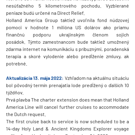
nesúťažného 5 kilometrového pochodu. Vyzbierané
peniaze budú určené na Direct Relief.
Holland America Group taktiež uvoľnila fond núdzovej
pomoci v hodnote 1 milióna US dolárov ako priamu
finančnú podporu ukrajinským členom sojich
posádok. Týmto zamestnancom bude taktiež umožnený
zdarma internet na komunikáciu s príbuznými, poradenská
terapia a skoré vylodenie alebo predĺženie zmluvy, ak
potrebné.
Aktualizácia 13. mája 2022:
Vzhľadom na aktuálnu situáciu
bol pôvodný termín prenajatia lode predĺžený o ďalších 10
týždňov.
Prvá plavba The charter extension does mean that Holland
America Line will cancel further cruises to accommodate
the Dutch request.
The first cruise back to service is now scheduled to be a
14-day Holy Land & Ancient Kingdoms Explorer voyage