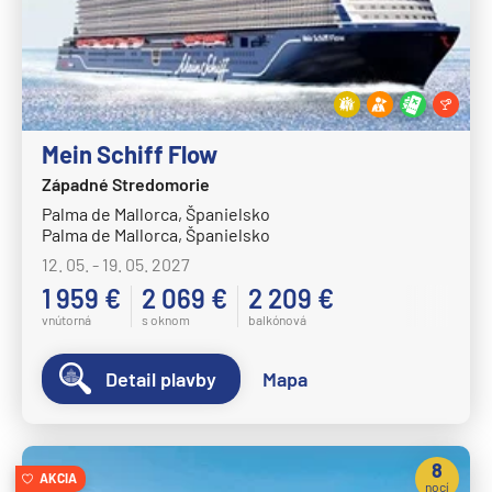
Costa Deliziosa
Costa Diadema
Costa Fascinosa
Costa Favolosa
Mein Schiff Flow
Costa Fortuna
Západné Stredomorie
Costa Pacifica
Palma de Mallorca, Španielsko
Costa Serena
Palma de Mallorca, Španielsko
Costa Smeralda
12. 05. - 19. 05. 2027
1 959 €
2 069 €
2 209 €
Costa Toscana
vnútorná
s oknom
balkónová
Crystal Cruises
Crystal Serenity
Detail plavby
Mapa
Crystal Symphony
Cunard Line
8
AKCIA
Queen Anne
nocí