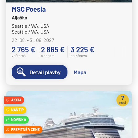
Celebrity Flora
Expedičné plavby
MSC Poesia
Celebrity Infinity
Galapágy
Aljaška
Celebrity Millennium
Seattle / WA, USA
Potvrdiť
Seattle / WA, USA
Celebrity Reflection®
22. 08. - 31. 08. 2027
Celebrity Silhouette®
2 765 €
2 865 €
3 225 €
Celebrity Solstice®
vnútorná
s oknom
balkónová
Celebrity Summit®
Detail plavby
Mapa
Celebrity Xcel℠
Celestyal Cruises
Celestyal Discovery
7
AKCIA
nocí
Celestyal Journey
NÁŠ TIP
Celestyal Olympia
NOVINKA
Costa Cruises
PREPITNÉ V CENE