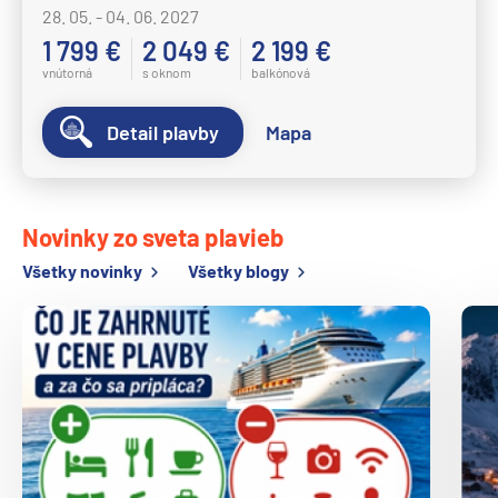
28. 05. - 04. 06. 2027
Holland America Line
1 799 €
2 049 €
2 199 €
MS Eurodam
vnútorná
s oknom
balkónová
MS Koningsdam
Detail plavby
Mapa
MS Nieuw Amsterdam
MS Nieuw Statendam
MS Noordam
Novinky zo sveta plavieb
MS Oosterdam
Všetky novinky
Všetky blogy
MS Rotterdam
MS Volendam
MS Westerdam
MS Zaandam
MS Zuiderdam
Hurtigruten