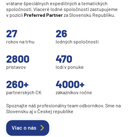
vrátane špeciálnych expedičných a tematických
MSC World Asia
spoločností. Viaceré lodné spoločnosti zastupujeme
v pozícii
Preferred Partner
za Slovenskú Republiku.
MSC World Atlantic
MSC World Europa
27
26
Norwegian Cruise Line
rokov na trhu
lodných spoločností
Norwegian Aqua
2800
470
Norwegian Aura
prístavov
lodí v ponuke
Norwegian Bliss
260+
4000+
Norwegian Breakaway
Norwegian Dawn
partnerských CK
zákazníkov ročne
Norwegian Encore
Spoznajte náš profesionálny team odborníkov. Sme na
Slovensku aj v Českej republike
Norwegian Epic
Norwegian Escape
Viac o nás
Norwegian Gem