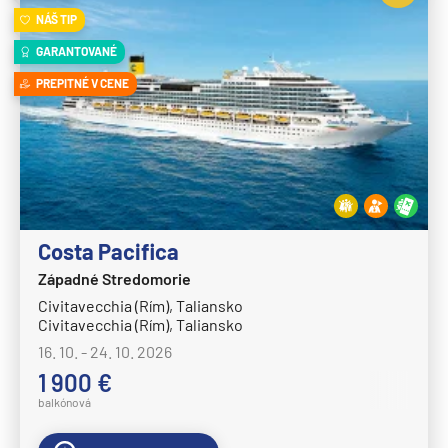
NÁŠ TIP
Queen Elizabeth
GARANTOVANÉ
Queen Mary 2
PREPITNÉ V CENE
Queen Victoria
Disney Cruise Line
Disney Adventure
Disney Destiny
Disney Dream
Costa Pacifica
Disney Fantasy
Západné Stredomorie
Disney Magic
Civitavecchia (Rím), Taliansko
Civitavecchia (Rím), Taliansko
Disney Treasure
16. 10. - 24. 10. 2026
Disney Wish
1 900 €
Disney Wonder
balkónová
Explora Journeys