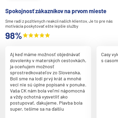
Norwegian Getaway
Spokojnosť zákazníkov na prvom mieste
Norwegian Jade
Sme radi z pozitívnych reakcií našich klientov. Je to pre nás
Norwegian Jewel
motivácia poskytovať ešte lepšie služby
Norwegian Joy
98%
Norwegian Luna
Norwegian Pearl
Aj keď máme možnosť objednávať
Casy vy
Norwegian Prima
dovolenky v materských cestovkách,
s casom
ja oceňujem možnosť
Norwegian Sky
sprostredkovateľov zo Slovenska.
Norwegian Spirit
Boli sme na lodi prvý krát a mnohé
veci nie sú úplne popísané v ponuke.
Norwegian Star
Vaša CK nám bola veľmi nápomocná
Norwegian Sun
a vždy ochotná vysvetliť ako
postupovať, ďakujeme. Plavba bola
Norwegian Viva
super, tešíme sa na ďalšiu
Pride of America