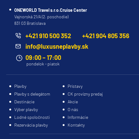
Discovery Princess
ONEWORLD Travel s.r.o.Cruise Center
Vajnorská 21/A (2. poschodie)
Emerald Princess
831 03 Bratislava
Enchanted Princess
+421 910 500 352
+421 904 805 356
Grand Princess
info@luxusneplavby.sk
Island Princess
09:00 – 17:00
Majestic Princess
pondelok - piatok
Regal Princess
Royal Princess
Plavby
Prístavy
Ruby Princess
Plavby s delegátom
CK provízny predaj
Destinácie
Akcie
Sapphire Princess
Výber plavby
O nás
Sky Princess
Lodné spoločnosti
Informácie
Rezervácia plavby
Kontakty
Star Princess
Sun Princess