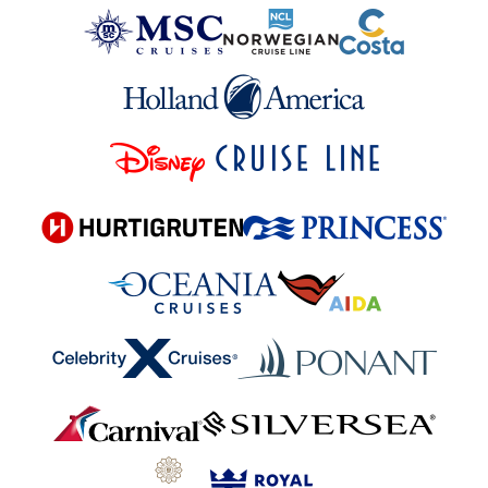
Azura
Britannia
Iona
Ventura
Paul Gauguin Cruises
MS Paul Gauguin
Plantours
MS Hamburg
Ponant
Le Bellot
Le Boreal
Le Bouganville
Le Champlain