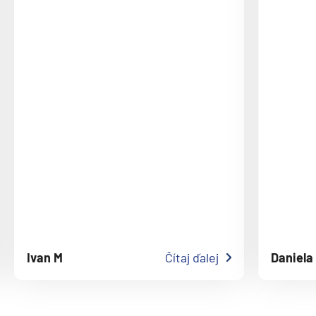
Oceania Cruises
Oceania Allura
Oceania Insignia
Oceania Marina
Oceania Nautica
Oceania Regatta
Oceania Riviera
Oceania Sirena
Oceania Vista
P&O
Arcadia
Ivan M
Čítaj ďalej
Daniela
Arvia
Aurora