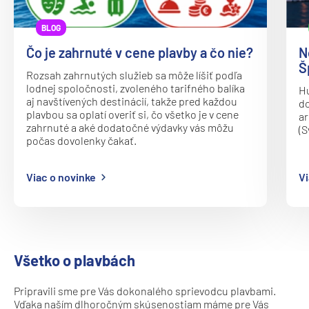
HX MS Fram
BLOG
HX MS Fridtjof Nansen
Čo je zahrnuté v cene plavby a čo nie?
N
HX MS Maud
Š
Rozsah zahrnutých služieb sa môže líšiť podľa
HX MS Roald Amundsen
lodnej spoločnosti, zvoleného tarifného balíka
Hu
aj navštívených destinácií, takže pred každou
HX MS Santa Cruz II
do
plavbou sa oplatí overiť si, čo všetko je v cene
ar
HX MS Spitsbergen
zahrnuté a aké dodatočné výdavky vás môžu
(S
počas dovolenky čakať.
MS Kong Harald
MS Midnatsol
Viac o novinke
Vi
MS Nordkapp
MS Nordlys
MS Nordnorge
Všetko o plavbách
MS Nordstjernen
MS Otto Sverdrup
Pripravili sme pre Vás dokonalého sprievodcu plavbami.
Vďaka naším dlhoročným skúsenostiam máme pre Vás