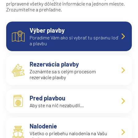
MS Polarlys
pripravené všetky dôležité informácie na jednom mieste.
Zrozumiteľne a prehľadne.
MS Richard With
MS Trollfjord
Výber plavby
MS Vesteralen
Poradíme Vám ako si vybrať tu správnu loď
a plavbu
MSC Cruises
MSC Armonia
Rezervácia plavby
MSC Bellissima
Zoznámte sa s celým procesom
MSC Divina
rezervácie plavby
MSC Euribia
MSC Fantasia
Pred plavbou
Aby ste na nič nezabudli...
MSC Grandiosa
MSC Lirica
Nalodenie
MSC Magnifica
Všetko o priebehu nalodenia na Vašu