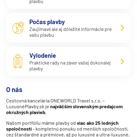
MSC Meraviglia
plavbu
MSC Musica
MSC Opera
Počas plavby
Zaujimavé ale aj dôležité informácie pre
MSC Orchestra
vašu plavbu
MSC Poesia
MSC Preziosa
Vylodenie
MSC Seascape
Praktické rady na záver vašej dokonalej
plavby
MSC Seashore
MSC Seaside
O nás
MSC Seaview
Cestovná kancelária ONEWORLD Travel s.r.o. –
MSC Sinfonia
LuxusnéPlavby.sk je
najväčším slovenským predajcom
okružných plavieb.
MSC Splendida
Našom portfóliu máme plavby od
viac ako 25 lodných
MSC Virtuosa
spoločností
- kompletnú ponuku od menších spoločností,
cez štandardné a prémiové, až po luxusné a ultra-luxusné,
MSC World America