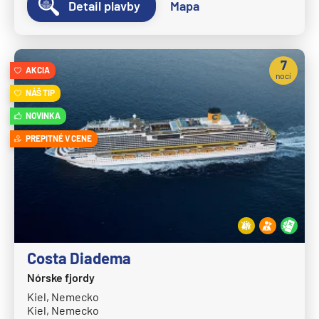
Detail plavby
Mapa
Explora I
Explora II
7
Explora III
AKCIA
nocí
Explora IV
NÁŠ TIP
Explora V
NOVINKA
Explora VI
PREPITNÉ V CENE
Hapag-Lloyd Cruises
HANSEATIC inspiration
HANSEATIC nature
HANSEATIC spirit
Costa Diadema
MS Bremen
Nórske fjordy
MS Europa
Kiel, Nemecko
MS Europa 2
Kiel, Nemecko